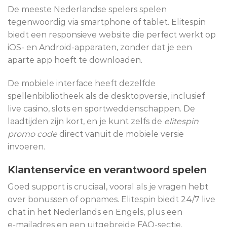
De meeste Nederlandse spelers spelen
tegenwoordig via smartphone of tablet. Elitespin
biedt een responsieve website die perfect werkt op
iOS‑ en Android‑apparaten, zonder dat je een
aparte app hoeft te downloaden.
De mobiele interface heeft dezelfde
spellenbibliotheek als de desktopversie, inclusief
live casino, slots en sportweddenschappen. De
laadtijden zijn kort, en je kunt zelfs de
elitespin
promo code
direct vanuit de mobiele versie
invoeren.
Klantenservice en verantwoord spelen
Goed support is cruciaal, vooral als je vragen hebt
over bonussen of opnames. Elitespin biedt 24/7 live
chat in het Nederlands en Engels, plus een
e‑mailadres en een uitgebreide FAQ‑sectie.