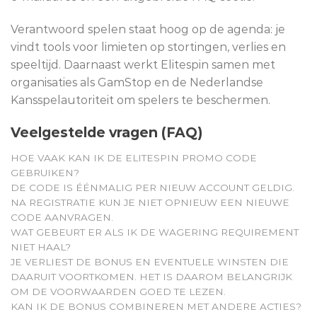
Verantwoord spelen staat hoog op de agenda: je
vindt tools voor limieten op stortingen, verlies en
speeltijd. Daarnaast werkt Elitespin samen met
organisaties als GamStop en de Nederlandse
Kansspelautoriteit om spelers te beschermen.
Veelgestelde vragen (FAQ)
HOE VAAK KAN IK DE ELITESPIN PROMO CODE
GEBRUIKEN?
DE CODE IS ÉÉNMALIG PER NIEUW ACCOUNT GELDIG.
NA REGISTRATIE KUN JE NIET OPNIEUW EEN NIEUWE
CODE AANVRAGEN.
WAT GEBEURT ER ALS IK DE WAGERING REQUIREMENT
NIET HAAL?
JE VERLIEST DE BONUS EN EVENTUELE WINSTEN DIE
DAARUIT VOORTKOMEN. HET IS DAAROM BELANGRIJK
OM DE VOORWAARDEN GOED TE LEZEN.
KAN IK DE BONUS COMBINEREN MET ANDERE ACTIES?