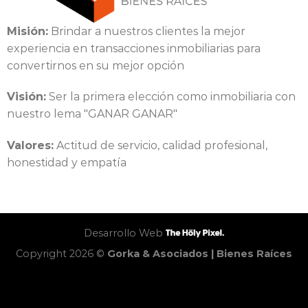
Misión:
Brindar a nuestros clientes la mejor
experiencia en transacciones inmobiliarias para
convertirnos en su mejor opción
Visión:
Ser la primera elección como inmobiliaria con
nuestro lema "GANAR GANAR"
Valores:
Actitud de servicio, calidad profesional,
honestidad y empatía
Desarrollo Web
Copyright 2026 ©
Gorka & Asociados | Bienes Raíces