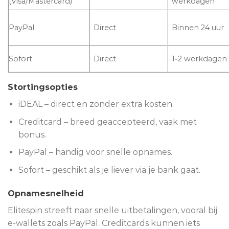
(Visa/Mastercard)
werkdagen
PayPal
Direct
Binnen 24 uur
Sofort
Direct
1‑2 werkdagen
Stortingsopties
iDEAL – direct en zonder extra kosten.
Creditcard – breed geaccepteerd, vaak met
bonus.
PayPal – handig voor snelle opnames.
Sofort – geschikt als je liever via je bank gaat.
Opnamesnelheid
Elitespin streeft naar snelle uitbetalingen, vooral bij
e‑wallets zoals PayPal. Creditcards kunnen iets