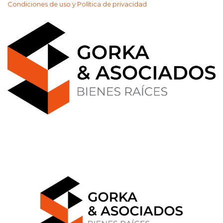
Condiciones de uso y Política de privacidad