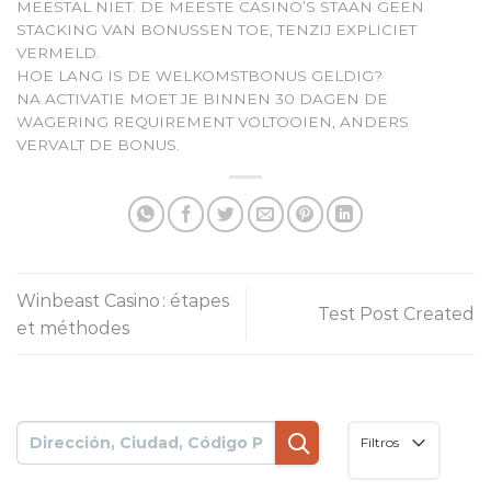
MEESTAL NIET. DE MEESTE CASINO’S STAAN GEEN
STACKING VAN BONUSSEN TOE, TENZIJ EXPLICIET
VERMELD.
HOE LANG IS DE WELKOMSTBONUS GELDIG?
NA ACTIVATIE MOET JE BINNEN 30 DAGEN DE
WAGERING REQUIREMENT VOLTOOIEN, ANDERS
VERVALT DE BONUS.
Winbeast Casino : étapes
Test Post Created
et méthodes
Filtros