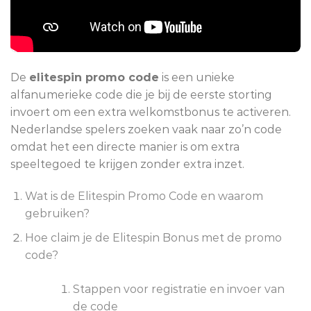
De
elitespin promo code
is een unieke
alfanumerieke code die je bij de eerste storting
invoert om een extra welkomstbonus te activeren.
Nederlandse spelers zoeken vaak naar zo’n code
omdat het een directe manier is om extra
speeltegoed te krijgen zonder extra inzet.
Wat is de Elitespin Promo Code en waarom
gebruiken?
Hoe claim je de Elitespin Bonus met de promo
code?
Stappen voor registratie en invoer van
de code