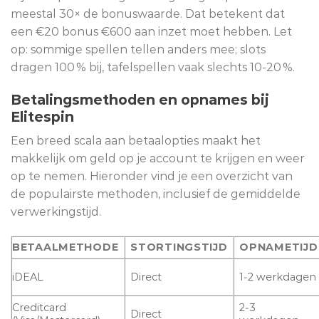
meestal 30× de bonuswaarde. Dat betekent dat
een €20 bonus €600 aan inzet moet hebben. Let
op: sommige spellen tellen anders mee; slots
dragen 100 % bij, tafelspellen vaak slechts 10‑20 %.
Betalingsmethoden en opnames bij
Elitespin
Een breed scala aan betaalopties maakt het
makkelijk om geld op je account te krijgen en weer
op te nemen. Hieronder vind je een overzicht van
de populairste methoden, inclusief de gemiddelde
verwerkingstijd.
BETAALMETHODE
STORTINGSTIJD
OPNAMETIJD
iDEAL
Direct
1‑2 werkdagen
Creditcard
2‑3
Direct