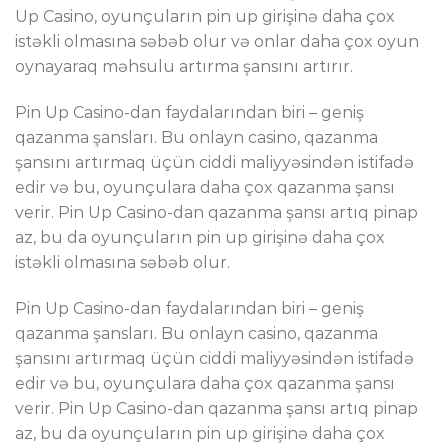
Up Casino, oyunçuların pin up girişinə daha çox
istəkli olmasına səbəb olur və onlar daha çox oyun
oynayaraq məhsulu artırma şansını artırır.
Pin Up Casino-dan faydalarından biri – geniş
qazanma şansları. Bu onlayn casino, qazanma
şansını artırmaq üçün ciddi maliyyəsindən istifadə
edir və bu, oyunçulara daha çox qazanma şansı
verir. Pin Up Casino-dan qazanma şansı artıq pinap
az, bu da oyunçuların pin up girişinə daha çox
istəkli olmasına səbəb olur.
Pin Up Casino-dan faydalarından biri – geniş
qazanma şansları. Bu onlayn casino, qazanma
şansını artırmaq üçün ciddi maliyyəsindən istifadə
edir və bu, oyunçulara daha çox qazanma şansı
verir. Pin Up Casino-dan qazanma şansı artıq pinap
az, bu da oyunçuların pin up girişinə daha çox