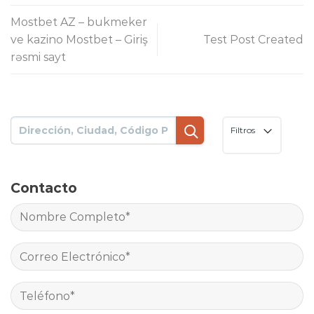
Mostbet AZ – bukmeker
ve kazino Mostbet – Giriş
Test Post Created
rəsmi sayt
Filtros
Contacto