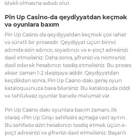
istəkli olmasına səbəb olur.
Pin Up Casino-da qeydiyyatdan keçmək
və oyunlara baxım
Pin Up Casino-da qeydiyyatdan keçmək çox rahat
və sürətli bir prosesdir. Qeydiyyat üçün birinci
adımda sizin adınızı, soyadınızı və e-poçt adresinizi
daxil etməlisiniz. Daha sonra, şifrənizi və nömrənizi
daxil edərək hesabınızı təsdiq etməlisiniz. Bu proses
əksər zaman 1-2 dəqiqəyə aiddir. Qeydiyyatdan
keçdikdən sonra, Pin Up Casino-dakı geniş oyun
kataloquunuza baxa bilərsiniz. Bu kataloquda ciddi
və təhlükəsiz oyunlar barədə məlumat var.
Pin Up Casino-dakı oyunlara baxım zamanı, ilk
olaraq «Pin Up Giriş» səhifəsini açmağa vaxt ayırın.
Bu səhifədə sizin hesabınızı təsdiq etmək üçün e-
poçt adresinizi və şifrənizi daxil etməlisiniz. Başarılı