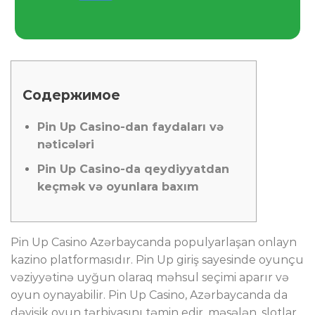
Содержимое
Pin Up Casino-dan faydaları və
nəticələri
Pin Up Casino-da qeydiyyatdan
keçmək və oyunlara baxım
Pin Up Casino Azərbaycanda populyarlaşan onlayn
kazino platformasıdır. Pin Up giriş sayesinde oyunçu
vəziyyətinə uyğun olaraq məhsul seçimi aparır və
oyun oynayabilir. Pin Up Casino, Azərbaycanda da
dəyişik oyun tərbiyasını təmin edir, məsələn, slotlar,