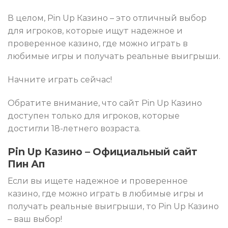
В целом, Pin Up Казино – это отличный выбор
для игроков, которые ищут надежное и
проверенное казино, где можно играть в
любимые игры и получать реальные выигрыши.
Начните играть сейчас!
Обратите внимание, что сайт Pin Up Казино
доступен только для игроков, которые
достигли 18-летнего возраста.
Pin Up Казино – Официальный сайт
Пин Ап
Если вы ищете надежное и проверенное
казино, где можно играть в любимые игры и
получать реальные выигрыши, то Pin Up Казино
– ваш выбор!