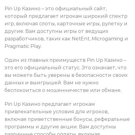
Pin Up Казино – это официальный сайт,
который предлагает игрокам широкий спектр
игр, включая слоты, карточные игры, рулетку и
другие. Вам доступны игры от ведущих
разработчиков, таких как NetEnt, Microgaming и
Pragmatic Play.
Один из главных преимуществ Pin Up Казино –
это его официальный статус. Это означает, что
вы можете быть уверены в безопасности своих
данных и выигрышей. Вам не нужно
беспокоиться о мошенничестве или обмане.
Pin Up Казино предлагает игрокам
привлекательные условия для игроков,
включая приветственные бонусы, реферальные
программы и другие акции. Вам доступны
различные способы оплаты, включая