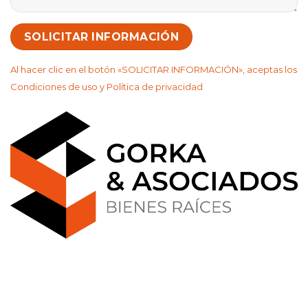
Al hacer clic en el botón «SOLICITAR INFORMACIÓN», aceptas los
Condiciones de uso y Política de privacidad