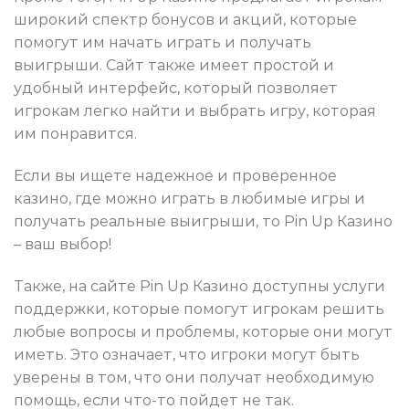
широкий спектр бонусов и акций, которые
помогут им начать играть и получать
выигрыши. Сайт также имеет простой и
удобный интерфейс, который позволяет
игрокам легко найти и выбрать игру, которая
им понравится.
Если вы ищете надежное и проверенное
казино, где можно играть в любимые игры и
получать реальные выигрыши, то Pin Up Казино
– ваш выбор!
Также, на сайте Pin Up Казино доступны услуги
поддержки, которые помогут игрокам решить
любые вопросы и проблемы, которые они могут
иметь. Это означает, что игроки могут быть
уверены в том, что они получат необходимую
помощь, если что-то пойдет не так.