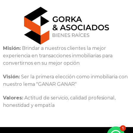
Misión:
Brindar a nuestros clientes la mejor
experiencia en transacciones inmobiliarias para
convertirnos en su mejor opción
Visión:
Ser la primera elección como inmobiliaria con
nuestro lema "GANAR GANAR"
Valores:
Actitud de servicio, calidad profesional,
honestidad y empatía
1