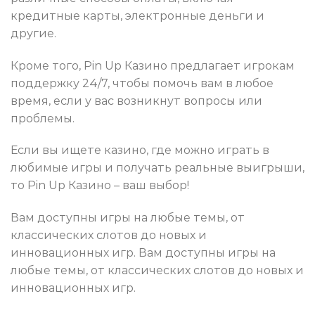
кредитные карты, электронные деньги и
другие.
Кроме того, Pin Up Казино предлагает игрокам
поддержку 24/7, чтобы помочь вам в любое
время, если у вас возникнут вопросы или
проблемы.
Если вы ищете казино, где можно играть в
любимые игры и получать реальные выигрыши,
то Pin Up Казино – ваш выбор!
Вам доступны игры на любые темы, от
классических слотов до новых и
инновационных игр. Вам доступны игры на
любые темы, от классических слотов до новых и
инновационных игр.