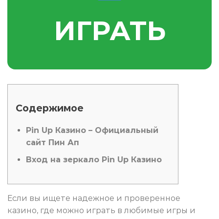
ИГРАТЬ
Содержимое
Pin Up Казино – Официальный
сайт Пин Ап
Вход на зеркало Pin Up Казино
Если вы ищете надежное и проверенное
казино, где можно играть в любимые игры и