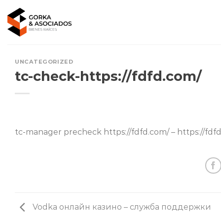
Saltar
al
contenido
UNCATEGORIZED
tc-check-https://fdfd.com/
tc-manager precheck https://fdfd.com/ – https://fdf
Vodka онлайн казино – служба поддержки