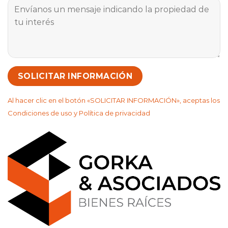
Al hacer clic en el botón «SOLICITAR INFORMACIÓN», aceptas los
Condiciones de uso y Política de privacidad