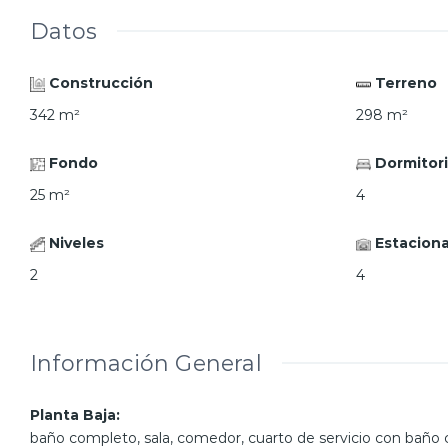
Datos
Construcción
Terreno
342
m²
298
m²
Fondo
Dormitor
25
m²
4
Niveles
Estacion
2
4
Información General
Planta Baja:
Una recám
baño completo, sala, comedor, cuarto de servicio con baño 