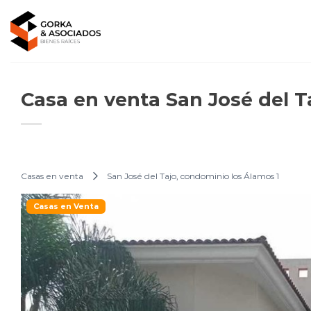
Saltar
al
contenido
Casa en venta San José del T
Casas en venta
San José del Tajo, condominio los Álamos 1
Casas en Venta