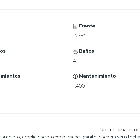
Frente
12
m²
ios
Baños
4
amientos
Mantenimiento
1,400
ara con acceso
completo, amplia cocina con barra de granito, cochera semitecha