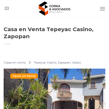
Saltar
al
contenido
Casa en Venta Tepeyac Casino,
Zapopan
Casas en venta
Tepeyac Casino, Zapopan, Jalisco
Casas en Venta